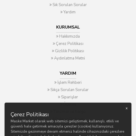
Sık Sorulan Sorular
Yardım
KURUMSAL
Hakkımızda
Çerez Politikası
Gizlilik Politikası
Aydınlatma Metni
YARDIM
İşlem Rehberi
Sıkça Sorulan Sorular
Siparişler
Ödeme
x
Teslimat ve Kargo
Çerez Politikası
İade ve Değişim
Maske Market olarak web sitemizi geliştirmek, kullanışlı, etkili ve
Blog
güvenli hale getirmek amacıyla çerezler (cookie) kullanıyoruz.
Sitemizde gezinmeye devam etmeniz halinde cihazınızdaki çerezlere