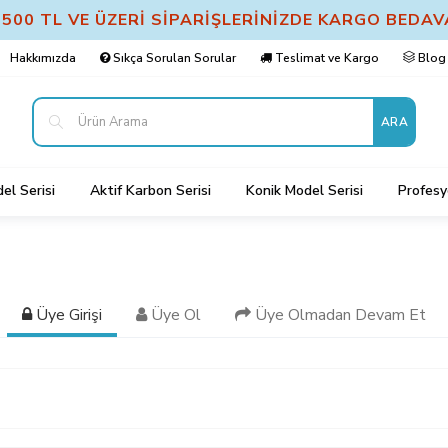
2500 TL VE ÜZERİ SİPARİŞLERİNİZDE KARGO BEDAV
Hakkımızda
Sıkça Sorulan Sorular
Teslimat ve Kargo
Blog
ARA
el Serisi
Aktif Karbon Serisi
Konik Model Serisi
Profesy
Üye Girişi
Üye Ol
Üye Olmadan Devam Et