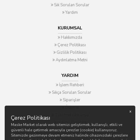
Sık Sorulan Sorular
Yardım
KURUMSAL
Hakkımızda
Çerez Politikası
Gizlilik Politikası
Aydınlatma Metni
YARDIM
İşlem Rehberi
Sıkça Sorulan Sorular
Siparişler
Ödeme
x
Teslimat ve Kargo
Çerez Politikası
İade ve Değişim
Maske Market olarak web sitemizi geliştirmek, kullanışlı, etkili ve
Blog
güvenli hale getirmek amacıyla çerezler (cookie) kullanıyoruz.
Sitemizde gezinmeye devam etmeniz halinde cihazınızdaki çerezlere