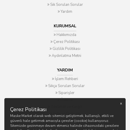
Sık Sorulan Sorular
Yardım
KURUMSAL
Hakkımızda
Çerez Politikası
Gizlilik Politikası
Aydınlatma Metni
YARDIM
İşlem Rehberi
Sıkça Sorulan Sorular
Siparişler
Ödeme
x
Teslimat ve Kargo
Çerez Politikası
İade ve Değişim
Maske Market olarak web sitemizi geliştirmek, kullanışlı, etkili ve
Blog
güvenli hale getirmek amacıyla çerezler (cookie) kullanıyoruz.
Sitemizde gezinmeye devam etmeniz halinde cihazınızdaki çerezlere