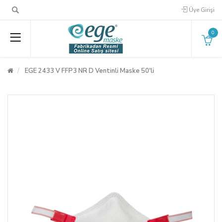
Üye Girişi
0
EGE 2433 V FFP3 NR D Ventinli Maske 50'li