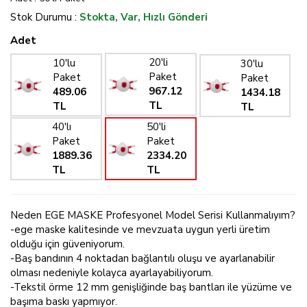
Stok Durumu :
Stokta, Var, Hızlı Gönderi
Adet
20'li
10'lu
30'lu
Paket
Paket
Paket
967.12
489.06
1434.18
TL
TL
TL
40'lı
50'li
Paket
Paket
1889.36
2334.20
TL
TL
Neden EGE MASKE Profesyonel Model Serisi Kullanmalıyım?
-ege maske kalitesinde ve mevzuata uygun yerli üretim
olduğu için güveniyorum.
-Baş bandının 4 noktadan bağlantılı oluşu ve ayarlanabilir
olması nedeniyle kolayca ayarlayabiliyorum.
-Tekstil örme 12 mm genişliğinde baş bantları ile yüzüme ve
başıma baskı yapmıyor.