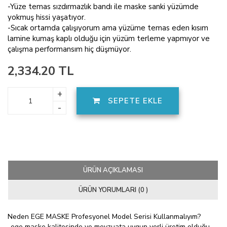
-Yüze temas sızdırmazlık bandı ile maske sanki yüzümde
yokmuş hissi yaşatıyor.
-Sıcak ortamda çalışıyorum ama yüzüme temas eden kısım
lamine kumaş kaplı olduğu için yüzüm terleme yapmıyor ve
çalışma performansım hiç düşmüyor.
2,334.20 TL
+
SEPETE EKLE
-
ÜRÜN AÇIKLAMASI
ÜRÜN YORUMLARI (0 )
Neden EGE MASKE Profesyonel Model Serisi Kullanmalıyım?
-ege maske kalitesinde ve mevzuata uygun yerli üretim olduğu