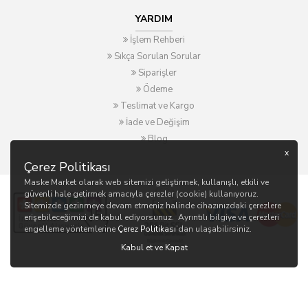
YARDIM
İşlem Rehberi
Sıkça Sorulan Sorular
Siparişler
Ödeme
Teslimat ve Kargo
İade ve Değişim
Blog
x
Çerez Politikası
Maske Market olarak web sitemizi geliştirmek, kullanışlı, etkili ve
güvenli hale getirmek amacıyla çerezler (cookie) kullanıyoruz.
Sitemizde gezinmeye devam etmeniz halinde cihazınızdaki çerezlere
erişebileceğimizi de kabul ediyorsunuz. Ayrıntılı bilgiye ve çerezleri
engelleme yöntemlerine
Çerez Politikası
’dan ulaşabilirsiniz.
Kabul et ve Kapat