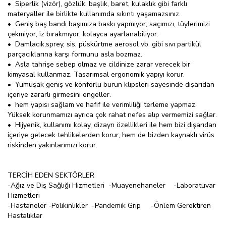
• Siperlik (vizör), gözlük, başlık, baret, kulaklık gibi farklı
materyaller ile birlikte kullanımda sıkıntı yaşamazsınız.
• Geniş baş bandı başımıza baskı yapmıyor, saçımızı, tüylerimizi
çekmiyor, iz bırakmıyor, kolayca ayarlanabiliyor.
• Damlacık,sprey, sis, püskürtme aerosol vb. gibi sıvı partikül
parçacıklarına karşı formunu asla bozmaz.
• Asla tahrişe sebep olmaz ve cildinize zarar verecek bir
kimyasal kullanmaz. Tasarımsal ergonomik yapıyı korur.
• Yumuşak geniş ve konforlu burun klipsleri sayesinde dışarıdan
içeriye zararlı girmesini engeller.
• hem yapısı sağlam ve hafif ile verimliliği terleme yapmaz.
Yüksek korunmamızı ayrıca çok rahat nefes alıp vermemizi sağlar.
• Hijyenik, kullanımı kolay, dizayn özellikleri ile hem bizi dışarıdan
içeriye gelecek tehlikelerden korur, hem de bizden kaynaklı virüs
riskinden yakınlarımızı korur.
TERCİH EDEN SEKTÖRLER
-Ağız ve Diş Sağlığı Hizmetleri -Muayenehaneler -Laboratuvar
Hizmetleri
-Hastaneler -Polikinlikler -Pandemik Grip -Önlem Gerektiren
Hastalıklar