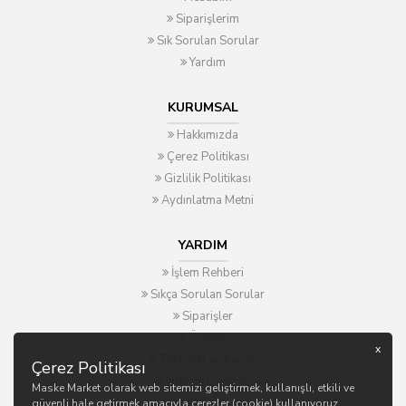
Siparişlerim
Sık Sorulan Sorular
Yardım
KURUMSAL
Hakkımızda
Çerez Politikası
Gizlilik Politikası
Aydınlatma Metni
YARDIM
İşlem Rehberi
Sıkça Sorulan Sorular
Siparişler
Ödeme
x
Teslimat ve Kargo
Çerez Politikası
İade ve Değişim
Maske Market olarak web sitemizi geliştirmek, kullanışlı, etkili ve
Blog
güvenli hale getirmek amacıyla çerezler (cookie) kullanıyoruz.