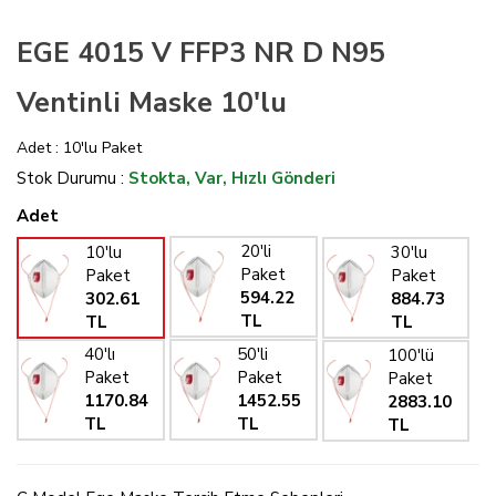
EGE 4015 V FFP3 NR D N95
Ventinli Maske 10'lu
Adet : 10'lu Paket
Stok Durumu :
Stokta, Var, Hızlı Gönderi
Adet
20'li
10'lu
30'lu
Paket
Paket
Paket
594.22
302.61
884.73
TL
TL
TL
40'lı
50'li
100'lü
Paket
Paket
Paket
1170.84
1452.55
2883.10
TL
TL
TL