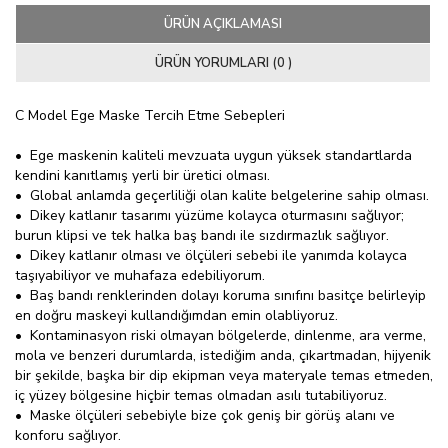
ÜRÜN AÇIKLAMASI
ÜRÜN YORUMLARI (0 )
C Model Ege Maske Tercih Etme Sebepleri
• Ege maskenin kaliteli mevzuata uygun yüksek standartlarda
kendini kanıtlamış yerli bir üretici olması.
• Global anlamda geçerliliği olan kalite belgelerine sahip olması.
• Dikey katlanır tasarımı yüzüme kolayca oturmasını sağlıyor;
burun klipsi ve tek halka baş bandı ile sızdırmazlık sağlıyor.
• Dikey katlanır olması ve ölçüleri sebebi ile yanımda kolayca
taşıyabiliyor ve muhafaza edebiliyorum.
• Baş bandı renklerinden dolayı koruma sınıfını basitçe belirleyip
en doğru maskeyi kullandığımdan emin olabliyoruz.
• Kontaminasyon riski olmayan bölgelerde, dinlenme, ara verme,
mola ve benzeri durumlarda, istediğim anda, çıkartmadan, hijyenik
bir şekilde, başka bir dip ekipman veya materyale temas etmeden,
iç yüzey bölgesine hiçbir temas olmadan asılı tutabiliyoruz.
• Maske ölçüleri sebebiyle bize çok geniş bir görüş alanı ve
konforu sağlıyor.