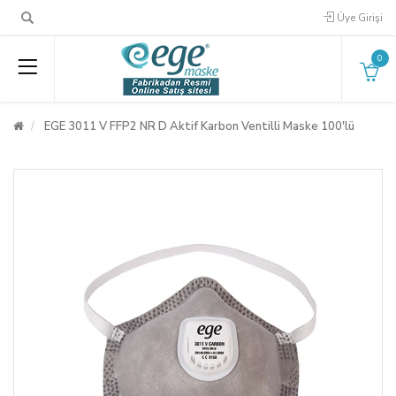
Üye Girişi
0
EGE 3011 V FFP2 NR D Aktif Karbon Ventilli Maske 100'lü