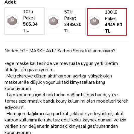
Adet
10'lu
50'li
100'lü
Paket
Paket
Paket
505.34
2499.20
4945.60
TL
TL
TL
Neden EGE MASKE Aktif Karbon Serisi Kullanmalıyım?
-ege maske kalitesinde ve mevzuata uygun yerli üretim
olduğu için güveniyorum.
-Metrekareye düşen aktif karbon ağırlığı yüksek olan
maskeler ile düşük yoğunluktaki kimyasallara karşı
korunuyorum.
-Tam korunma için 4 noktadan bağlantılı baş bandı, yüze
temas sızdırmazlık bandı, kolay kullanımı olan modelleri tercih
ediyorum.
-Homojen dağılımı olan partikül şeklinde yerleştirilmiş aktif
karbon kullanımı ile rahatsız edici koku, kaynak dumanı ve izin
verilen sınır değerlerin altındaki kimyasal gaz/buharından
korunuyorum.