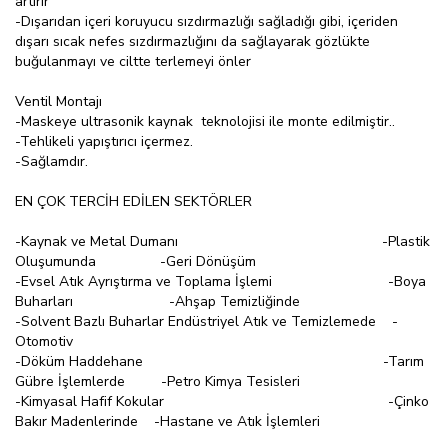
artırır
-Dışarıdan içeri koruyucu sızdırmazlığı sağladığı gibi, içeriden
dışarı sıcak nefes sızdırmazlığını da sağlayarak gözlükte
buğulanmayı ve ciltte terlemeyi önler
Ventil Montajı
-Maskeye ultrasonik kaynak teknolojisi ile monte edilmiştir..
-Tehlikeli yapıştırıcı içermez.
-Sağlamdır.
EN ÇOK TERCİH EDİLEN SEKTÖRLER
-Kaynak ve Metal Dumanı -Plastik
Oluşumunda -Geri Dönüşüm
-Evsel Atık Ayrıştırma ve Toplama İşlemi -Boya
Buharları -Ahşap Temizliğinde
-Solvent Bazlı Buharlar Endüstriyel Atık ve Temizlemede -
Otomotiv
-Döküm Haddehane -Tarım
Gübre İşlemlerde -Petro Kimya Tesisleri
-Kimyasal Hafif Kokular -Çinko
Bakır Madenlerinde -Hastane ve Atık İşlemleri