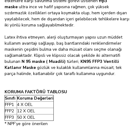
etkenlere karşı savunma sistemi görevi üstlenen
ffp3
maske
ultra ince ve hafif yapısına rağmen, çok yüksek
sızdırmazlık özellikleri ortaya koymakta olup, hem içerden dışarı
yayılabilecek, hem de dışarıdan içeri gelebilecek tehlikelere karşı
iki yönlü koruma sağlayabilmektedir.
Latex ihtiva etmeyen, alerji oluşturmayan yapısı uzun müddet
kullanım avantajı sağlayıp, baş bantlarındaki renklendirmeler
maskenin çeşidini bulma ve daha müsait olanı seçme olanağı
sağlamaktadır. Klipsli ve klipssiz olacak şekilde iki alternatifi
bulunan
N 95 maske ( Muadili)
türleri,
KN95 FFP3 Ventilli
Katlanır Maske
gözlük ve kulaklık kullanımlarına müsait, tek
parça halinde, katlanabilir çok taraflı kullanıma uygundur.
KORUMA FAKTÖRÜ TABLOSU
Sınıfı
Koruma Değerleri
FFP1
4 X OEL
FFP2
12 X OEL
FFP3
50 X OEL
* NPF’ye göre önerilen