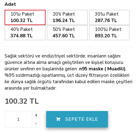
Adet
10'lu Paket
20'li Paket
30'lu Paket
100.32 TL
196.24 TL
287.76 TL
40'lı Paket
50'li Paket
100'lü Paket
374.88 TL
457.60 TL
893.20 TL
Sağlık sektörü ve endüstriyel sektörde, insanların sağlını
güvence altına alma amaçlı geliştirilen ve kişisel koruyucu
ürünler sınıfının en başlarında gelen
n95 maske
( Muadili)
,
%95 sızdırmazlığı ispatlanmış, üst düzey filtrasyon özellikleri
ile dünya sağlık örgütü tarafından kabul edilen maske çeşitleri
arasında yer bulmaktadır.
100.32 TL
+
SEPETE EKLE
-