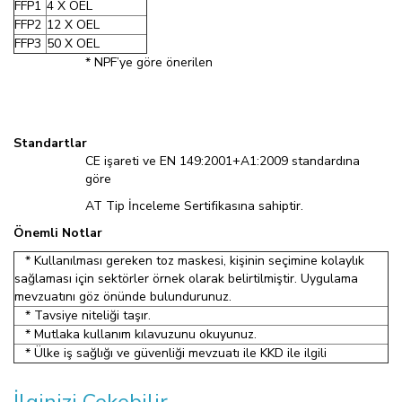
FFP1
4 X OEL
FFP2
12 X OEL
FFP3
50 X OEL
* NPF’ye göre önerilen
Standartlar
CE işareti ve EN 149:2001+A1:2009 standardına
göre
AT Tip İnceleme Sertifikasına sahiptir.
Önemli Notlar
* Kullanılması gereken toz maskesi, kişinin seçimine kolaylık
sağlaması için sektörler örnek olarak belirtilmiştir. Uygulama
mevzuatını göz önünde bulundurunuz.
* Tavsiye niteliği taşır.
* Mutlaka kullanım kılavuzunu okuyunuz.
* Ülke iş sağlığı ve güvenliği mevzuatı ile KKD ile ilgili