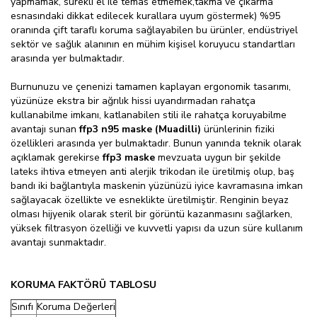
yapmamak, sürekli el ile temas etmemek,takma ve çıkarma
esnasındaki dikkat edilecek kurallara uyum göstermek) %95
oranında çift taraflı koruma sağlayabilen bu ürünler, endüstriyel
sektör ve sağlık alanının en mühim kişisel koruyucu standartları
arasında yer bulmaktadır.
Burnunuzu ve çenenizi tamamen kaplayan ergonomik tasarımı,
yüzünüze ekstra bir ağrılık hissi uyandırmadan rahatça
kullanabilme imkanı, katlanabilen stili ile rahatça koruyabilme
avantajı sunan
ffp3 n95 maske
(Muadilli)
ürünlerinin fiziki
özellikleri arasında yer bulmaktadır. Bunun yanında teknik olarak
açıklamak gerekirse
ffp3 maske
mevzuata uygun bir şekilde
lateks ihtiva etmeyen anti alerjik trikodan ile üretilmiş olup, baş
bandı iki bağlantıyla maskenin yüzünüzü iyice kavramasına imkan
sağlayacak özellikte ve esneklikte üretilmiştir. Renginin beyaz
olması hijyenik olarak steril bir görüntü kazanmasını sağlarken,
yüksek filtrasyon özelliği ve kuvvetli yapısı da uzun süre kullanım
avantajı sunmaktadır.
KORUMA FAKTÖRÜ TABLOSU
Sınıfı
Koruma Değerleri