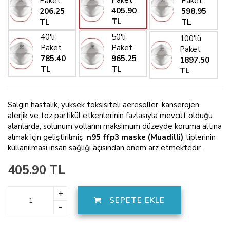
Paket
Paket
Paket
405.90
206.25
598.95
TL
TL
TL
40'lı
50'li
100'lü
Paket
Paket
Paket
785.40
965.25
1897.50
TL
TL
TL
Salgın hastalık, yüksek toksisiteli aeresoller, kanserojen,
alerjik ve toz partikül etkenlerinin fazlasıyla mevcut olduğu
alanlarda, solunum yollarını maksimum düzeyde koruma altına
almak için geliştirilmiş
n95 ffp3 maske (Muadilli)
tiplerinin
kullanılması insan sağlığı açısından önem arz etmektedir.
405.90 TL
+
SEPETE EKLE
-